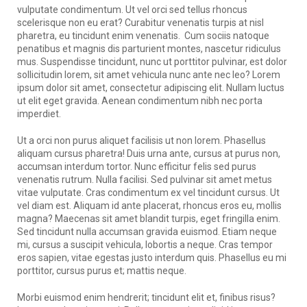
vulputate condimentum. Ut vel orci sed tellus rhoncus
scelerisque non eu erat? Curabitur venenatis turpis at nisl
pharetra, eu tincidunt enim venenatis. Cum sociis natoque
penatibus et magnis dis parturient montes, nascetur ridiculus
mus. Suspendisse tincidunt, nunc ut porttitor pulvinar, est dolor
sollicitudin lorem, sit amet vehicula nunc ante nec leo? Lorem
ipsum dolor sit amet, consectetur adipiscing elit. Nullam luctus
ut elit eget gravida. Aenean condimentum nibh nec porta
imperdiet.
Ut a orci non purus aliquet facilisis ut non lorem. Phasellus
aliquam cursus pharetra! Duis urna ante, cursus at purus non,
accumsan interdum tortor. Nunc efficitur felis sed purus
venenatis rutrum. Nulla facilisi. Sed pulvinar sit amet metus
vitae vulputate. Cras condimentum ex vel tincidunt cursus. Ut
vel diam est. Aliquam id ante placerat, rhoncus eros eu, mollis
magna? Maecenas sit amet blandit turpis, eget fringilla enim.
Sed tincidunt nulla accumsan gravida euismod. Etiam neque
mi, cursus a suscipit vehicula, lobortis a neque. Cras tempor
eros sapien, vitae egestas justo interdum quis. Phasellus eu mi
porttitor, cursus purus et; mattis neque.
Morbi euismod enim hendrerit; tincidunt elit et, finibus risus?